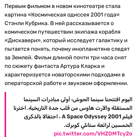
Первым фильмом в новом кинотеатре стала
картина «Космическая одиссея 2001 года»
Стэнли Кубрика. В ней рассказывается о
комическом путешествии экипажа корабля
«Дискавери», который исследует галактику и
пытается понять, почему инопланетяне следят
за Землей. Фильм длиной почти три часа снят
по сюжету фантаста Артура Кларка и
характеризуется новаторскими подходами в
операторской работе и звуковом оформлении.
اليوم افتتحنا سينما الحوش؛ أولى مبادرات السينما
المستقلة والآرت هاوس من قلب جدة التاريخية. اخترنا
فيلم A Space Odyssey 2001 ، احتفالا بالذكرى
الخمسين لرائعة ستانلي كوبرك.
pic.twitter.com/VHZOMTcy2o