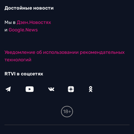
Достойные новости
Мы в
Дзен.Новостях
и
Google.News
Уведомление об использовании рекомендательных
технологий
RTVI в соцсетях
18+