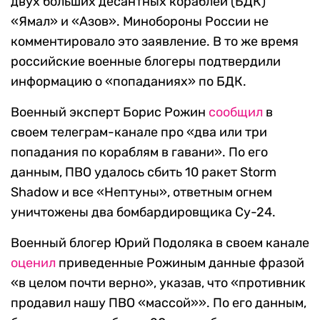
двух больших десантных кораблей (БДК)
«Ямал» и «Азов». Минобороны России не
комментировало это заявление. В то же время
российские военные блогеры подтвердили
информацию о «попаданиях» по БДК.
Военный эксперт Борис Рожин
сообщил
в
своем телеграм-канале про «два или три
попадания по кораблям в гавани». По его
данным, ПВО удалось сбить 10 ракет Storm
Shadow и все «Нептуны», ответным огнем
уничтожены два бомбардировщика Су-24.
Военный блогер Юрий Подоляка в своем канале
оценил
приведенные Рожиным данные фразой
«в целом почти верно», указав, что «противник
продавил нашу ПВО «массой»». По его данным,