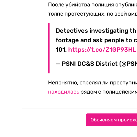
После убийства полиция опублик
толпе протестующих, по всей вид
Detectives investigating t
footage and ask people to c
101.
https://t.co/Z1GP93HL
— PSNI DC&S District (@PS
Непонятно, стрелял ли преступн
находилась
рядом с полицейским
Объясняем происхо