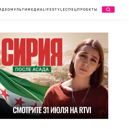
ИДЕО
МУЛЬТИМЕДИА
LIFESTYLE
СПЕЦПРОЕКТЫ