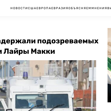
НОВОСТИ
США
ЕВРОПА
ЕВРАЗИЯ
ОБЪЯСНЯЕМ
МНЕНИЯ
В
задержали подозреваемых
и Лайры Макки