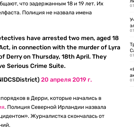
л
щают, что задержанным 18 и 19 лет. Их
07
елфаста. Полиция не назвала имена
У
э
07
etectives have arrested two men, aged 18
Т
Act, in connection with the murder of Lyra
С
f Derry on Thursday, 18th April. They
07
e Serious Crime Suite.
«
а
NIDCSDistrict)
20 апреля 2019 г.
07
спорядков в Дерри, которые начались в
ия
. Полиция Северной Ирландии назвала
цидентом». Журналистка скончалась от
ний.