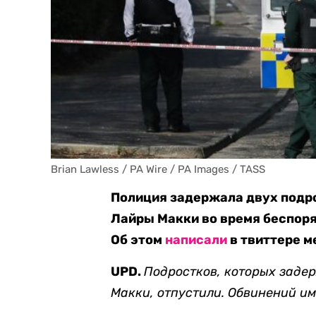
Brian Lawless / PA Wire / PA Images / TASS
Полиция задержала двух подро
Лайры Макки во время беспоря
Об этом
написали
в твиттере м
UPD.
Подростков, которых з
адер
Макки, отпустили. Обвинений и