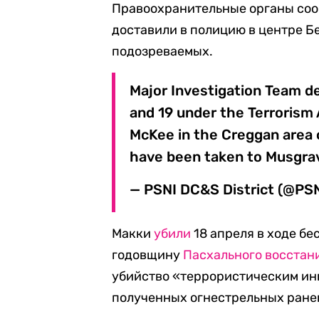
Правоохранительные органы сооб
доставили в полицию в центре Б
подозреваемых.
Major Investigation Team d
and 19 under the Terrorism 
McKee in the Creggan area o
have been taken to Musgrav
— PSNI DC&S District (@PS
Макки
убили
18 апреля в ходе бе
годовщину
Пасхального восстан
убийство «террористическим ин
полученных огнестрельных ране