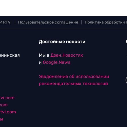
И RTVI
|
Пользовательское соглашение
|
Политика обработки
Достойные новости
Ленинская
Мы в
Дзен.Новостях
и
Google.News
Уведомление об использовании
рекомендательных технологий
vi.com
.com
tvi.com
лы