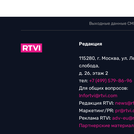
Выходные данные СМ
Редакция
115280, г. Москва, ул. 
слобода,
д. 26, этаж 2
тел:
+7 (499) 579-86-96
Для общих вопросов:
Infortvi@rtvi.com
Редакция RTVI:
news@rt
Маркетинг/PR:
pr@rtvi
Реклама RTVI:
adv-eu@r
Партнерские материа