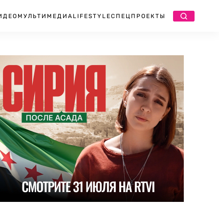
ИДЕО
МУЛЬТИМЕДИА
LIFESTYLE
СПЕЦПРОЕКТЫ