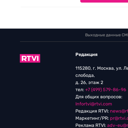
Выходные данные СМ
Редакция
115280, г. Москва, ул. 
слобода,
д. 26, этаж 2
тел:
+7 (499) 579-86-96
Для общих вопросов:
Infortvi@rtvi.com
Редакция RTVI:
news@rt
Маркетинг/PR:
pr@rtvi
Реклама RTVI:
adv-eu@r