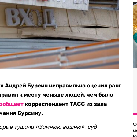
х Андрей Бурсин неправильно оценил ранг
правил к месту меньше людей, чем было
ообщает
корреспондент ТАСС из зала
ечения Бурсину.
Ф
торые тушили «Зимнюю вишню», суд
м
Р