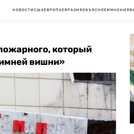
НОВОСТИ
США
ЕВРОПА
ЕВРАЗИЯ
ОБЪЯСНЯЕМ
МНЕНИЯ
В
 пожарного, который
Зимней вишни»