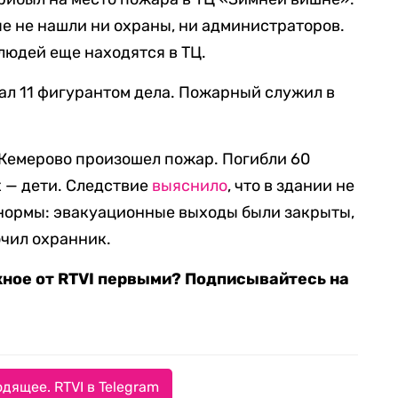
е не нашли ни охраны, ни администраторов.
 людей еще находятся в ТЦ.
стал 11 фигурантом дела. Пожарный служил в
 Кемерово произошел пожар. Погибли 60
х — дети. Следствие
выяснило
, что в здании не
ормы: эвакуационные выходы были закрыты,
чил охранник.
жное от RTVI первыми? Подписывайтесь на
дящее. RTVI в Telegram