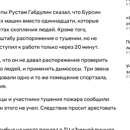
07
пы Рустам Габдулин сказал, что Бурсин
«
ых машин вместо одиннадцати, которые
о
тах скопления людей. Кроме того,
07
 штабу распоряжение о тушении, но не
П
тупил к работе только через 20 минут.
л
07
 что он не давал распоряжения проверить
У
во людей, и применять дымососы. Три звена
э
овали одно и то же помещение спортзала,
07
ие.
дцы и участники тушения пожара сообщили
он этого не учел. Следствие просит арестовать
рибыл на место пожара в ТЦ «Зимней вишне».