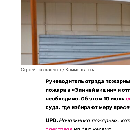
Сергей Гавриленко / Коммерсантъ
Руководитель отряда пожарны
пожара в «Зимней вишни» и от
необходимо. Об этом 10 июля
с
суда, где избирают меру прес
UPD.
Начальника пожарных, ко
арестовал
на два месяца.