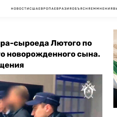
НОВОСТИ
США
ЕВРОПА
ЕВРАЗИЯ
ОБЪЯСНЯЕМ
МНЕНИЯ
В
ера-сыроеда Лютого по
го новорожденного сына.
ощения