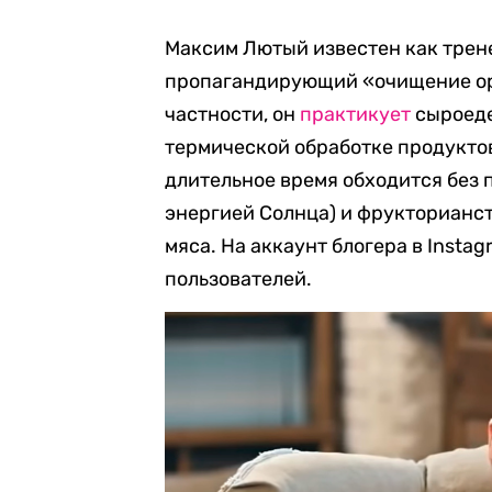
Максим Лютый известен как трене
пропагандирующий «очищение ор
частности, он
практикует
сыроеде
термической обработке продуктов
длительное время обходится без 
энергией Солнца) и фрукторианств
мяса. На аккаунт блогера в Insta
пользователей.