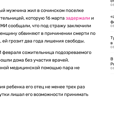
о
08
ый мужчина жил в сочинском поселке
«
тельницей, которую 16 марта
задержали
и
ф
СМИ сообщали, что под стражу заключили
0
енщину обвиняют в причинении смерти по
Т
, ей грозит два года лишения свободы.
в
08
11 февраля сожительница подозреваемого
В
рошли дома без участия врачей.
Р
нной медицинской помощью пара не
08
я ребенка его отец не менее трех раз
сутки лишал его возможности принимать