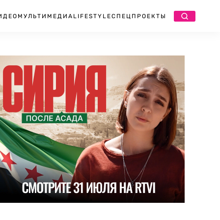
ИДЕО
МУЛЬТИМЕДИА
LIFESTYLE
СПЕЦПРОЕКТЫ