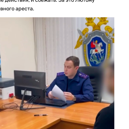
е действия, и сбежать. За это Лютому
вного ареста.