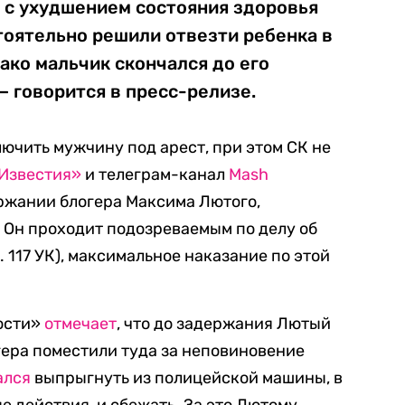
и с ухудшением состояния здоровья
оятельно решили отвезти ребенка в
ако мальчик скончался до его
— говорится в пресс-релизе.
лючить мужчину под арест, при этом СК не
Известия»
и телеграм-канал
Mash
ержании блогера Максима Лютого,
Он проходит подозреваемым по делу об
т. 117 УК), максимальное наказание по этой
ости»
отмечает
, что до задержания Лютый
гера поместили туда за неповиновение
ался
выпрыгнуть из полицейской машины, в