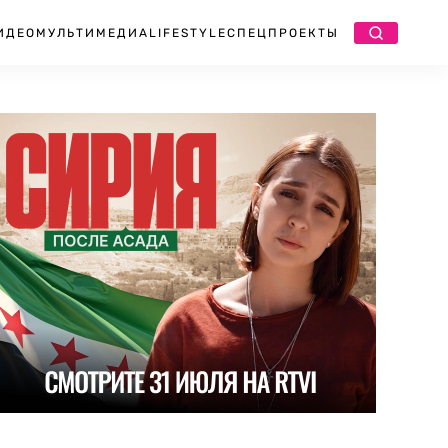
ИДЕО
МУЛЬТИМЕДИА
LIFESTYLE
СПЕЦПРОЕКТЫ