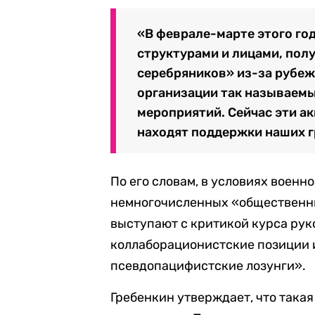
«В феврале-марте этого г
структурами и лицами, по
серебряников» из-за рубе
организации так называем
мероприятий. Сейчас эти ак
находят поддержки наших г
По его словам, в условиях воен
немногочисленных «общественны
выступают с критикой курса рук
коллаборационистские позиции 
псевдопацифистские лозунги».
Гребенкин утверждает, что така