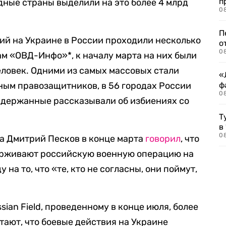
п
дные страны выделили на это более 4 млрд
08
П
ий на Украине в России проходили несколько
о
08
ам «ОВД-Инфо»*, к началу марта на них были
человек. Одними из самых массовых стали
«
ным правозащитников, в 56 городах России
ф
0
адержанные рассказывали об избиениях со
Т
в
08
а Дмитрий Песков в конце марта
говорил
, что
ерживают российскую военную операцию на
на то, что «те, кто не согласны, они поймут,
ian Field, проведенному в конце июля, более
тают, что боевые действия на Украине