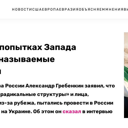
НОВОСТИ
США
ЕВРОПА
ЕВРАЗИЯ
ОБЪЯСНЯЕМ
МНЕНИЯ
В
 попытках Запада
к называемые
ы
а России Александр Гребенкин заявил, что
 радикальные структуры» и лица,
з-за рубежа, пытались провести в России
на Украине. Об этом он
сказал
в интервью