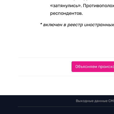
«затянулись». Противопол
респондентов.
* включен в реестр иностранных
Объясняем происхо
Выходные данные СМ