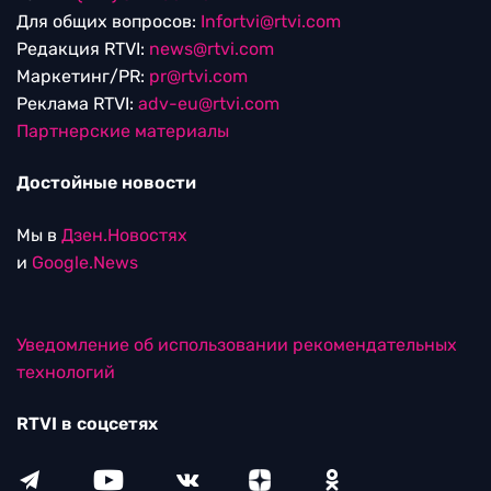
Для общих вопросов:
Infortvi@rtvi.com
Редакция RTVI:
news@rtvi.com
Маркетинг/PR:
pr@rtvi.com
Реклама RTVI:
adv-eu@rtvi.com
Партнерские материалы
Достойные новости
Мы в
Дзен.Новостях
и
Google.News
Уведомление об использовании рекомендательных
технологий
RTVI в соцсетях