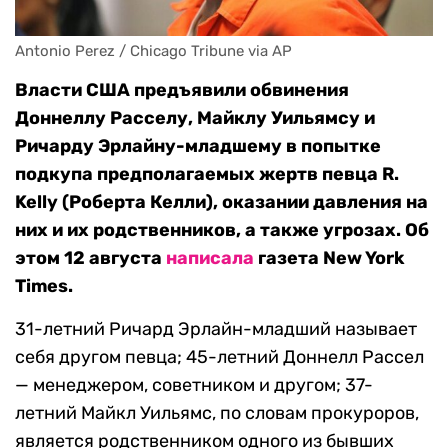
Antonio Perez / Chicago Tribune via AP
Власти США предъявили обвинения
Доннеллу Расселу, Майклу Уильямсу и
Ричарду Эрлайну-младшему в попытке
подкупа предполагаемых жертв певца R.
Kelly (Роберта Келли), оказании давления на
них и их родственников, а также угрозах. Об
этом 12 августа
написала
газета New York
Times.
31-летний Ричард Эрлайн-младший называет
себя другом певца; 45-летний Доннелл Рассел
— менеджером, советником и другом; 37-
летний Майкл Уильямс, по словам прокуроров,
является родственником одного из бывших