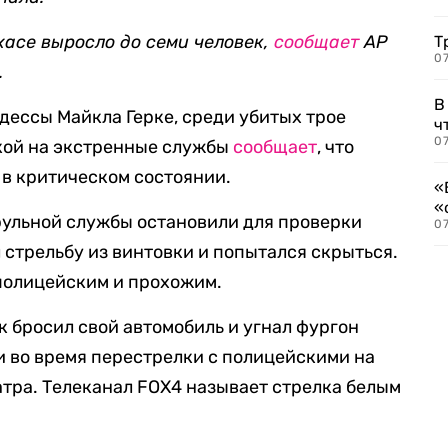
хасе выросло до семи человек,
сообщает
AP
Т
07
.
В
дессы Майкла Герке, среди убитых трое
ч
07
лкой на экстренные службы
сообщает
, что
в критическом состоянии.
«
«
рульной службы остановили для проверки
07
 стрельбу из винтовки и попытался скрыться.
 полицейским и прохожим.
к бросил свой автомобиль и угнал фургон
и во время перестрелки с полицейскими на
атра. Телеканал FOX4 называет стрелка белым