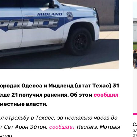
ородах Одесса и Мидленд (штат Техас) 31
 еще 21 получил ранения. Об этом
сообщил
 местные власти.
 стрельбу в Техасе, за несколько часов до
С
ут Сет Арон Эйтон,
сообщает
Reuters. Мотивы
з
нили.
0