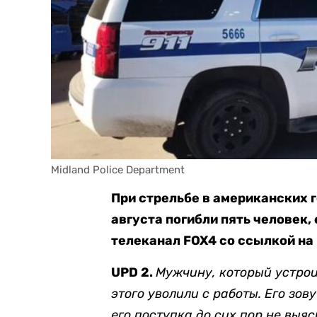
Midland Police Department
При стрельбе в американских г
августа погибли пять человек,
телеканал FOX4 со ссылкой на
UPD 2.
Мужчину, который устроил
этого уволили с работы. Его зов
его поступка до сих пор не выяс