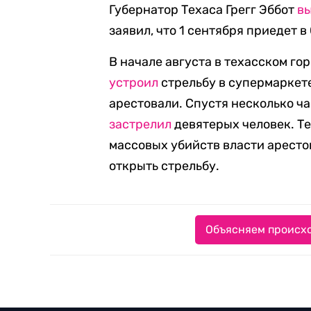
Губернатор Техаса Грегг Эббот
в
заявил, что 1 сентября приедет в
В начале августа в техасском г
устроил
стрельбу в супермаркете
арестовали. Спустя несколько ча
застрелил
девятерых человек. Т
массовых убийств власти аресто
открыть стрельбу.
Объясняем происхо