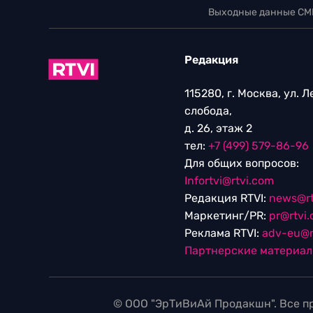
Выходные данные СМ
Редакция
115280, г. Москва, ул. 
слобода,
д. 26, этаж 2
тел:
+7 (499) 579-86-96
Для общих вопросов:
Infortvi@rtvi.com
Редакция RTVI:
news@rt
Маркетинг/PR:
pr@rtvi
Реклама RTVI:
adv-eu@r
Партнерские материа
© ООО "ЭрТиВиАй Продакшн". Все пр