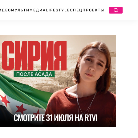
ИДЕО
МУЛЬТИМЕДИА
LIFESTYLE
СПЕЦПРОЕКТЫ