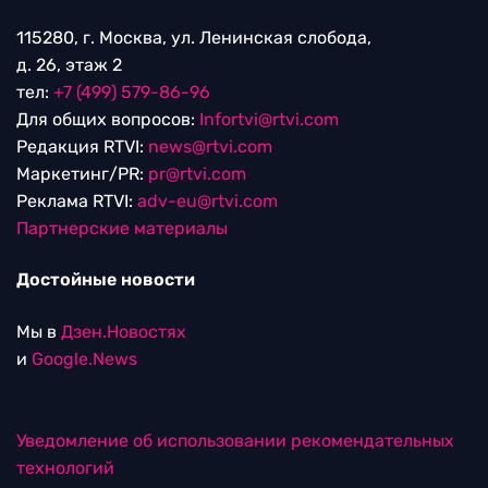
115280, г. Москва, ул. Ленинская слобода,
д. 26, этаж 2
тел:
+7 (499) 579-86-96
Для общих вопросов:
Infortvi@rtvi.com
Редакция RTVI:
news@rtvi.com
Маркетинг/PR:
pr@rtvi.com
Реклама RTVI:
adv-eu@rtvi.com
Партнерские материалы
Достойные новости
Мы в
Дзен.Новостях
и
Google.News
Уведомление об использовании рекомендательных
технологий