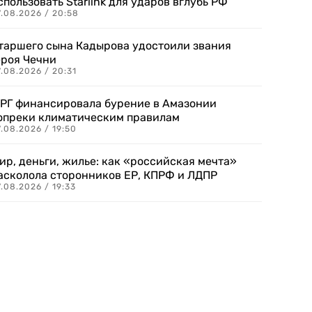
спользовать Starlink для ударов вглубь РФ
7.08.2026 / 20:58
таршего сына Кадырова удостоили звания
ероя Чечни
.08.2026 / 20:31
РГ финансировала бурение в Амазонии
опреки климатическим правилам
.08.2026 / 19:50
ир, деньги, жилье: как «российская мечта»
асколола сторонников ЕР, КПРФ и ЛДПР
.08.2026 / 19:33