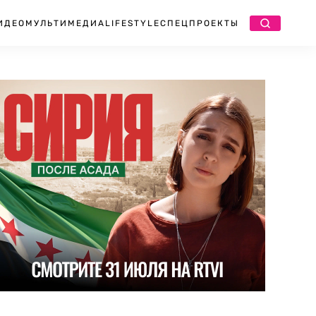
ИДЕО
МУЛЬТИМЕДИА
LIFESTYLE
СПЕЦПРОЕКТЫ