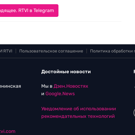
дящее. RTVI в Telegram
И RTVI
|
Пользовательское соглашение
|
Политика обработки
Достойные новости
Ленинская
Мы в
Дзен.Новостях
и
Google.News
Уведомление об использовании
рекомендательных технологий
vi.com