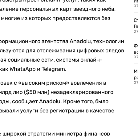
и
0
авление персональных карт звездного неба,
, многие из которых предоставляются без
С
Г
07
ормационного агентства Anadolu, технологии
Ф
ользуются для отслеживания цифровых следов
в
07
ая социальные сети, системы онлайн-
как WhatsApp и Telegram.
М
р
овек с «высоким риском» вовлечения в
07
 млрд лир ($50 млн) незадекларированного
оды, сообщает Anadolu. Кроме того, было
зывали услуги без регистрации в качестве
е широкой стратегии министра финансов