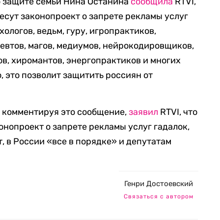
о защите семьи Нина Останина
сообщила
RTVI,
есут законопроект о запрете рекламы услуг
хологов, ведьм, гуру, игропрактиков,
евтов, магов, медиумов, нейрокодировщиков,
ов, хиромантов, энергопрактиков и многих
, это позволит защитить россиян от
а, комментируя это сообщение,
заявил
RTVI, что
онопроект о запрете рекламы услуг гадалок,
т, в России «все в порядке» и депутатам
Генри Достоевский
Связаться с автором