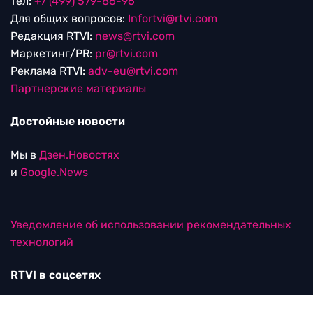
тел:
+7 (499) 579-86-96
Для общих вопросов:
Infortvi@rtvi.com
Редакция RTVI:
news@rtvi.com
Маркетинг/PR:
pr@rtvi.com
Реклама RTVI:
adv-eu@rtvi.com
Партнерские материалы
Достойные новости
Мы в
Дзен.Новостях
и
Google.News
Уведомление об использовании рекомендательных
технологий
RTVI в соцсетях