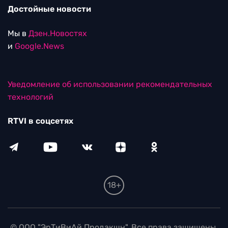
Достойные новости
Мы в
Дзен.Новостях
и
Google.News
Уведомление об использовании рекомендательных
технологий
RTVI в соцсетях
18+
© ООО "ЭрТиВиАй Продакшн". Все права защищены.