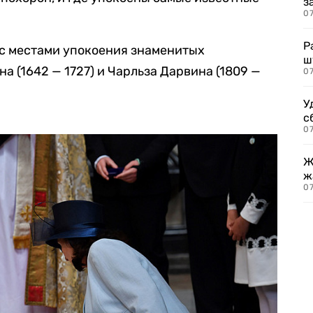
з
07
Р
 с местами упокоения знаменитых
ш
а (1642 — 1727) и Чарльза Дарвина (1809 —
07
У
с
07
Ж
ж
0