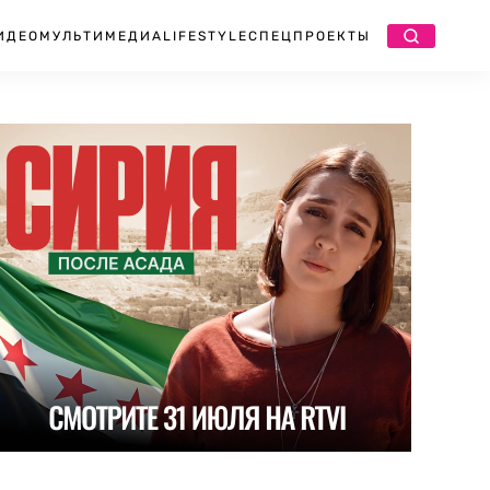
ИДЕО
МУЛЬТИМЕДИА
LIFESTYLE
СПЕЦПРОЕКТЫ