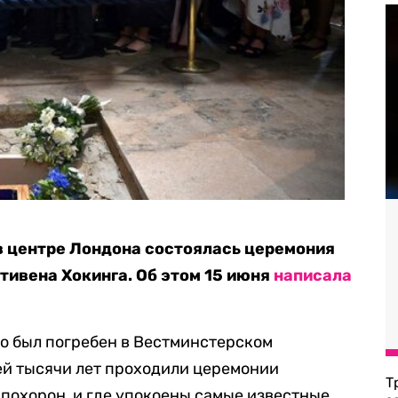
в центре Лондона состоялась церемония
тивена Хокинга. Об этом 15 июня
написала
о был погребен в Вестминстерском
ней тысячи лет проходили церемонии
Т
 похорон, и где упокоены самые известные