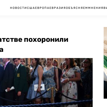
НОВОСТИ
США
ЕВРОПА
ЕВРАЗИЯ
ОБЪЯСНЯЕМ
МНЕНИЯ
В
атстве похоронили
а