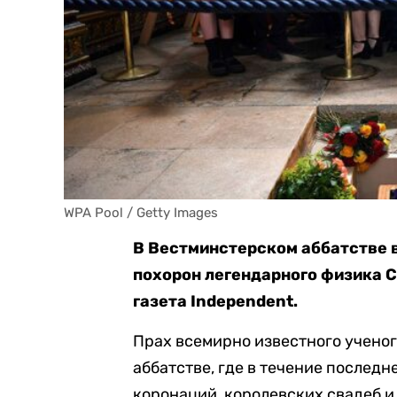
WPA Pool / Getty Images
В Вестминстерском аббатстве 
похорон легендарного физика С
газета Independent.
Прах всемирно известного ученог
аббатстве, где в течение послед
коронаций, королевских свадеб и