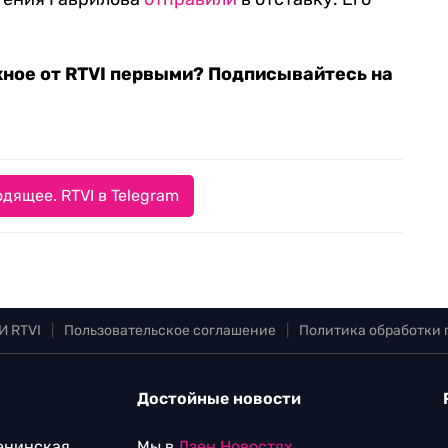
жное от RTVI первыми? Подписывайтесь на
дящее. RTVI в Telegram
И RTVI
|
Пользовательское соглашение
|
Политика обработки
Достойные новости
Ленинская
Мы в
Дзен.Новостях