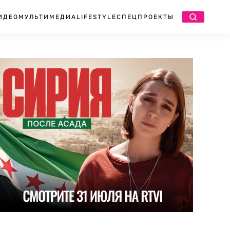
ИДЕО
МУЛЬТИМЕДИА
LIFESTYLE
СПЕЦПРОЕКТЫ