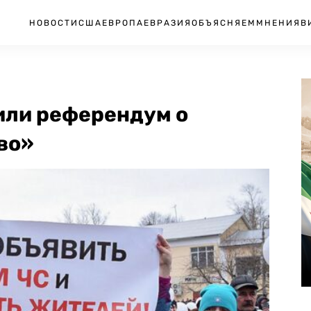
НОВОСТИ
США
ЕВРОПА
ЕВРАЗИЯ
ОБЪЯСНЯЕМ
МНЕНИЯ
В
или референдум о
во»