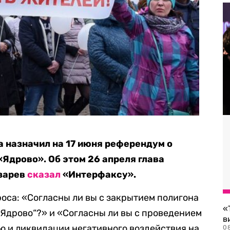
 назначил на 17 июня референдум о
Ядрово». Об этом 26 апреля глава
азарев
сказал
«Интерфаксу».
оса: «Согласны ли вы с закрытием полигона
«
Ядрово“?» и «Согласны ли вы с проведением
в
 и ликвидации негативного воздействия на
0