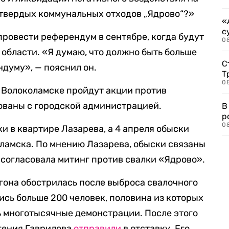
твердых коммунальных отходов „Ядрово“?»
«
с
провести референдум в сентябре, когда будут
08
области. «Я думаю, что должно быть больше
С
ндуму», — пояснил он.
Т
08
 в Волоколамске пройдут акции против
ованы с городской администрацией.
В
р
08
и в квартире Лазарева, а 4 апреля обыски
ламска. По мнению Лазарева, обыски связаны
 согласовала митинг против свалки «Ядрово».
гона обострилась после выброса свалочного
лись больше 200 человек, половина из которых
ь многотысячные демонстрации. После этого
гения Гаврилова
отправили
в отставку. Его