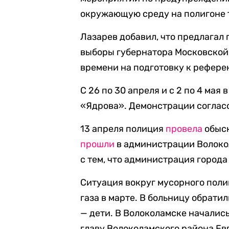
окружающую среду на полигоне 
Лазарев добавил, что предлагал 
выборы губернатора Московской 
времени на подготовку к рефере
С 26 по 30 апреля и с 2 по 4 мая
«Ядрова». Демонстрации соглас
13 апреля полиция
провела
обыск
прошли
в администрации Волоко
с тем, что администрация города
Ситуация вокруг мусорного поли
газа в марте. В больницу обрати
— дети. В Волоколамске началис
главу Волоколамского района Ев