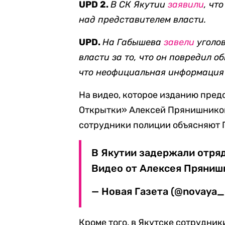
UPD 2.
В СК Якутии
заявили
, чт
над представителем власти.
UPD.
На Габышева
завели
уголов
власти за то, что он повредил о
что неофициальная информация 
На видео, которое изданию пре
Открытки» Алексей Прянишников,
сотрудники полиции объясняют 
В Якутии задержали отряд
Видео от Алексея Пряни
— Новая Газета (@novaya
Кроме того, в Якутске сотрудни