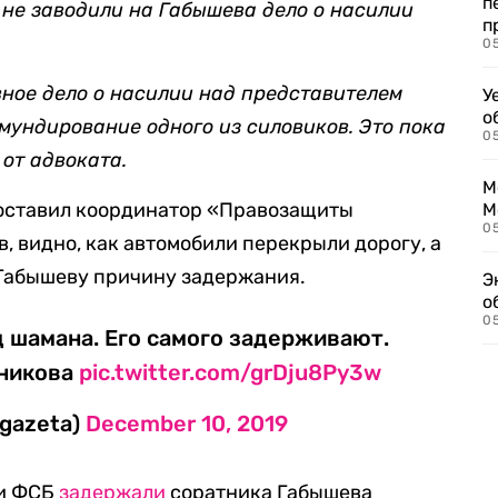
п
о не заводили на Габышева
дело
о насилии
п
0
ное дело о насилии над представителем
У
о
бмундирование одного из силовиков. Это пока
0
от адвоката.
М
доставил координатор «Правозащиты
М
05
 видно, как автомобили перекрыли дорогу, а
Габышеву причину задержания.
Э
о
05
 шамана. Его самого задерживают.
шникова
pic.twitter.com/grDju8Py3w
_gazeta)
December 10, 2019
ки ФСБ
задержали
соратника Габышева