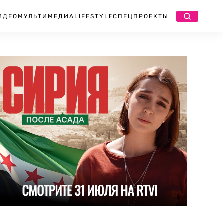
ИДЕО
МУЛЬТИМЕДИА
LIFESTYLE
СПЕЦПРОЕКТЫ