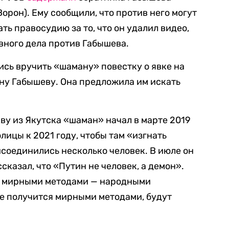
орон). Ему сообщили, что против него могут
ть правосудию за то, что он удалил видео,
вного дела против Габышева.
ись вручить «шаману» повестку о явке на
ину Габышеву. Она предложила им искать
ву из Якутска «шаман» начал в марте 2019
лицы к 2021 году, чтобы там «изгнать
исоединились несколько человек. В июле он
ссказал, что «Путин не человек, а демон».
ока мирными методами — народными
не получится мирными методами, будут