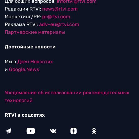
Для общих вопросов:
Infortvi@rtvi.com
Редакция RTVI:
news@rtvi.com
Маркетинг/PR:
pr@rtvi.com
Реклама RTVI:
adv-eu@rtvi.com
Партнерские материалы
Достойные новости
Мы в
Дзен.Новостях
и
Google.News
Уведомление об использовании рекомендательных
технологий
RTVI в соцсетях