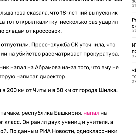
з
07
ольшакова сказала, что 18-летний выпускник
Р
да тот открыл калитку, несколько раз ударил
с
о следам от кроссовок.
07
 отпустили. Пресс-служба СК уточнила, что
N
п
нии на убийство рассматривает прокуратура.
07
к напал на Абрамова из-за того, что ему не
«
торую написал директор.
т
07
в 200 км от Читы и в 50 км от города Шилка.
итамаке, республика Башкирия,
напал
на
 класс. Он ранил двух учениц и учителя, а
бой. По данным РИА Новости, одноклассники