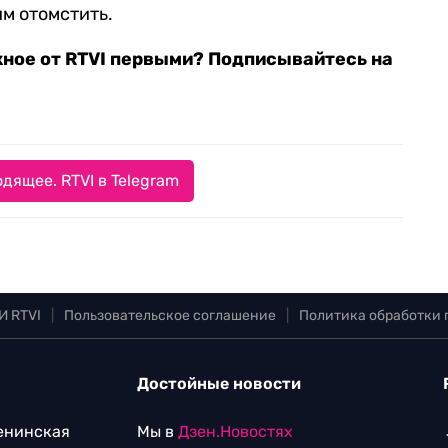
им отомстить.
жное от RTVI первыми? Подписывайтесь на
дящее. RTVI в Telegram
И RTVI
|
Пользовательское соглашение
|
Политика обработки
Достойные новости
Ленинская
Мы в
Дзен.Новостях