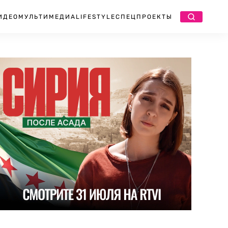
ИДЕО
МУЛЬТИМЕДИА
LIFESTYLE
СПЕЦПРОЕКТЫ