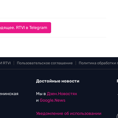
дящее. RTVI в Telegram
И RTVI
|
Пользовательское соглашение
|
Политика обработки
Достойные новости
Ленинская
Мы в
Дзен.Новостях
и
Google.News
Уведомление об использовании