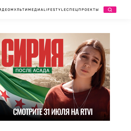
ИДЕО
МУЛЬТИМЕДИА
LIFESTYLE
СПЕЦПРОЕКТЫ