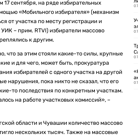
л
м 17 сентября, на ряде избирательных
07
омощью «Мобильного избирателя» (​​механизм
У
ся от участка по месту регистрации и
э
 УИК – прим. RTVI) избиратели массово
07
реплялись к другим.
Т
С
о, что за этим стояли какие-то силы, крупные
07
кие и для чего, может быть, прокуратура
«
ания избирателей с одного участка на другой
а
ые нарушения, пока никто не сказал, что его
07
кие-то последствия по конкретным участкам.
алось на работе участковых комиссий», –
гской области и Чувашии количество массово
игло нескольких тысяч. Также на массовые