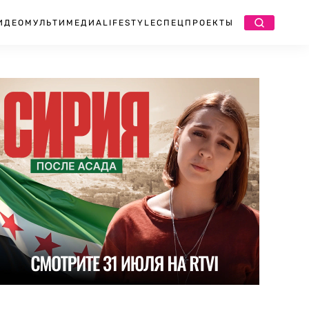
ИДЕО
МУЛЬТИМЕДИА
LIFESTYLE
СПЕЦПРОЕКТЫ