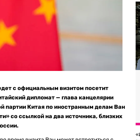
едет с официальным визитом посетит
тайский дипломат — глава канцелярии
й партии Китая по иностранным делам Ван
и» со ссылкой на два источника, близких
оссии.
«
 во время визита Ван может встретиться с