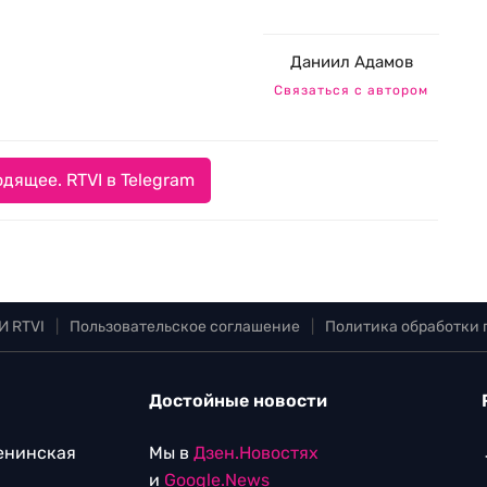
Даниил Адамов
Связаться с автором
дящее. RTVI в Telegram
И RTVI
|
Пользовательское соглашение
|
Политика обработки
Достойные новости
Ленинская
Мы в
Дзен.Новостях
и
Google.News