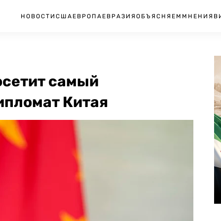
НОВОСТИ
США
ЕВРОПА
ЕВРАЗИЯ
ОБЪЯСНЯЕМ
МНЕНИЯ
В
осетит самый
ипломат Китая