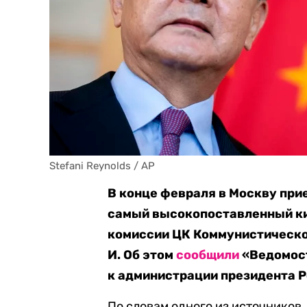
Stefani Reynolds / AP
В конце февраля в Москву при
самый высокопоставленный ки
комиссии ЦК Коммунистическо
И. Об этом
сообщили
«Ведомост
к администрации президента Р
По словам одного из источников,