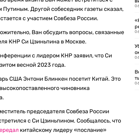
в
06
 Путиным. Другой собеседник газеты сказал,
стается с участием Совбеза России.
«
р
ожительно, Ван обсудить вопросы, связанные
06
еля КНР Си Цзиньпина в Москве.
У
о
онференции с лидером КНР заявил, что Си
06
зитом весной 2023 года.
В
т
арь США Энтони Блинкен посетит Китай. Это
06
й высокопоставленного чиновника
а.
меститель председателя Совбеза России
стретился с Си Цзиньпином. Сообщалось, что
ередал
китайскому лидеру «послание»