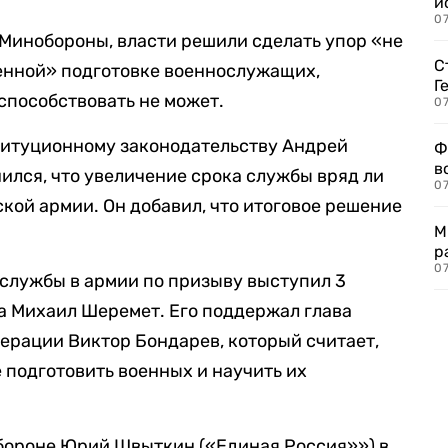
и
0
к Минобороны, власти решили сделать упор «не
С
венной» подготовке военнослужащих,
Г
способствовать не может.
07
титуционному законодательству Андрей
Ф
в
ился, что увеличение срока службы вряд ли
07
кой армии. Он добавил, что итоговое решение
М
р
07
службы в армии по призыву выступил 3
а Михаил Шеремет. Его поддержал глава
ерации Виктор Бондарев, который считает,
 подготовить военных и научить их
обороне Юрий Швыткин («Единая Россия»») в