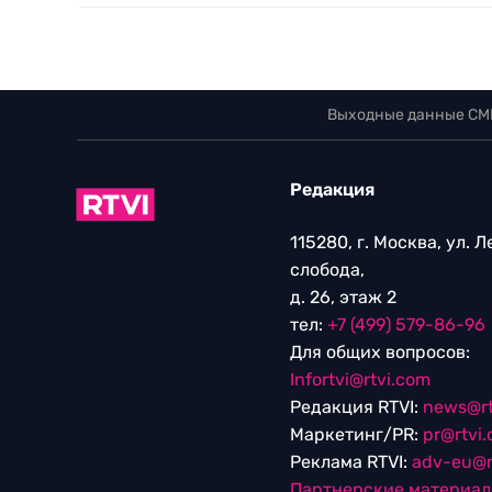
Выходные данные СМ
Редакция
115280, г. Москва, ул. 
слобода,
д. 26, этаж 2
тел:
+7 (499) 579-86-96
Для общих вопросов:
Infortvi@rtvi.com
Редакция RTVI:
news@rt
Маркетинг/PR:
pr@rtvi
Реклама RTVI:
adv-eu@r
Партнерские материа