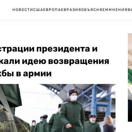
НОВОСТИ
США
ЕВРОПА
ЕВРАЗИЯ
ОБЪЯСНЯЕМ
МНЕНИЯ
В
страции президента и
жали идею возвращения
жбы в армии