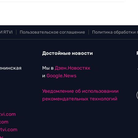
И RTVI
|
Пользовательское соглашение
|
Политика обработки
Достойные новости
Ленинская
Мы в
Дзен.Новостях
и
Google.News
Уведомление об использовании
рекомендательных технологий
vi.com
.com
tvi.com
лы