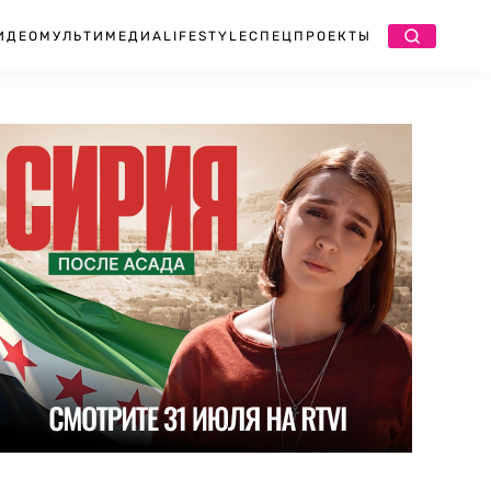
ИДЕО
МУЛЬТИМЕДИА
LIFESTYLE
СПЕЦПРОЕКТЫ