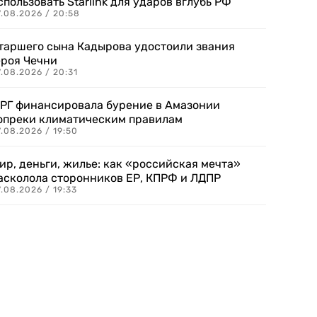
спользовать Starlink для ударов вглубь РФ
7.08.2026 / 20:58
таршего сына Кадырова удостоили звания
ероя Чечни
.08.2026 / 20:31
РГ финансировала бурение в Амазонии
опреки климатическим правилам
.08.2026 / 19:50
ир, деньги, жилье: как «российская мечта»
асколола сторонников ЕР, КПРФ и ЛДПР
.08.2026 / 19:33