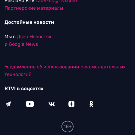
Реклама RTVI:
adv-eu@rtvi.com
Партнерские материалы
Достойные новости
Мы в
Дзен.Новостях
и
Google.News
Уведомление об использовании рекомендательных
технологий
RTVI в соцсетях
18+