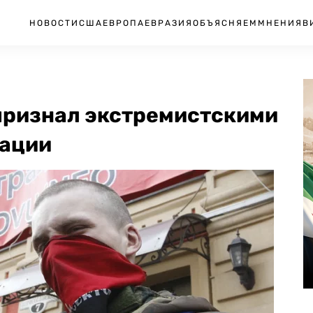
НОВОСТИ
США
ЕВРОПА
ЕВРАЗИЯ
ОБЪЯСНЯЕМ
МНЕНИЯ
В
признал экстремистскими
зации