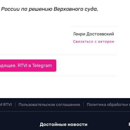
 России по решению Верховного суда,
Генри Достоевский
Связаться с автором
дящее. RTVI в Telegram
И RTVI
|
Пользовательское соглашение
|
Политика обработки
Достойные новости