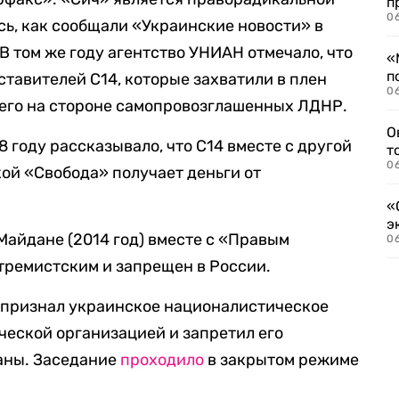
п
06
сь, как сообщали «Украинские новости» в
 В том же году агентство УНИАН отмечало, что
«
п
ставителей С14, которые захватили в плен
06
шего на стороне самопровозглашенных ЛДНР.
О
8 году рассказывало, что С14 вместе с другой
т
06
ой «Свобода» получает деньги от
«
э
Майдане (2014 год) вместе с «Правым
06
тремистским и запрещен в России.
а признал украинское националистическое
еской организацией и запретил его
аны. Заседание
проходило
в закрытом режиме