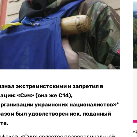
изнал экстремистскими и запретил в
ации: «Сич» (она же С14),
рганизации украинских националистов»*
разом был удовлетворен иск, поданный
та.
«
факс». «Сич» является праворадикальной