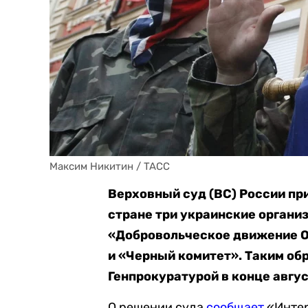
Максим Никитин / TACC
Верховный суд (ВС) России пр
стране три украинские организ
«Добровольческое движение О
и «Черный комитет». Таким об
Генпрокуратурой в конце авгус
О решении суда
сообщает
«Интер