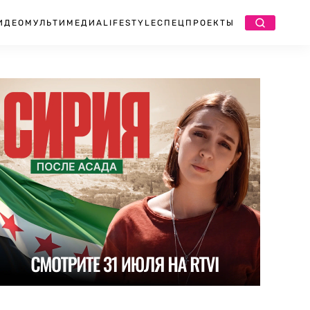
ИДЕО
МУЛЬТИМЕДИА
LIFESTYLE
СПЕЦПРОЕКТЫ