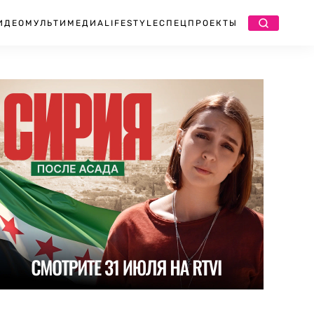
ИДЕО
МУЛЬТИМЕДИА
LIFESTYLE
СПЕЦПРОЕКТЫ