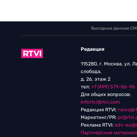
Выходные данные СМ
Редакция
115280, г. Москва, ул. 
слобода,
д. 26, этаж 2
тел:
+7 (499) 579-86-96
Для общих вопросов:
Infortvi@rtvi.com
Редакция RTVI:
news@rt
Маркетинг/PR:
pr@rtvi
Реклама RTVI:
adv-eu@r
Партнерские материа