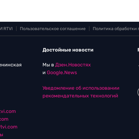
И RTVI
|
Пользовательское соглашение
|
Политика обработки
Достойные новости
Ленинская
Мы в
Дзен.Новостях
и
Google.News
Уведомление об использовании
рекомендательных технологий
vi.com
.com
tvi.com
лы