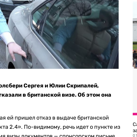
олсбери Сергея и Юлии Скрипалей,
казали в британской визе. Об этом она
мая ей пришел отказ в выдаче британской
С
та 2.4». По-видимому, речь идет о пункте из
з
ия визы документов — спонсорском письме.
0