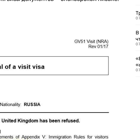
Т
07
В
ч
07
«
«
07