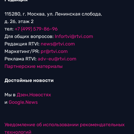
115280, г. Москва, ул. Ленинская слобода,
д. 26, этаж 2
тел:
+7 (499) 579-86-96
Для общих вопросов:
Infortvi@rtvi.com
Редакция RTVI:
news@rtvi.com
Маркетинг/PR:
pr@rtvi.com
Реклама RTVI:
adv-eu@rtvi.com
Партнерские материалы
Достойные новости
Мы в
Дзен.Новостях
и
Google.News
Уведомление об использовании рекомендательных
технологий