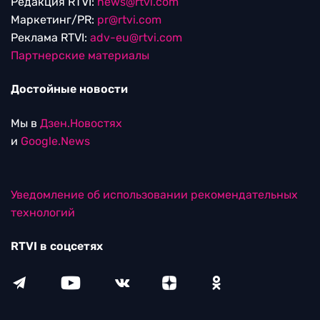
Редакция RTVI:
news@rtvi.com
Маркетинг/PR:
pr@rtvi.com
Реклама RTVI:
adv-eu@rtvi.com
Партнерские материалы
Достойные новости
Мы в
Дзен.Новостях
и
Google.News
Уведомление об использовании рекомендательных
технологий
RTVI в соцсетях