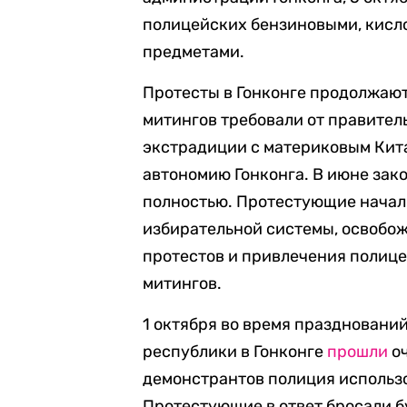
полицейских бензиновыми, кисл
предметами.
Протесты в Гонконге продолжают
митингов требовали от правитель
экстрадиции с материковым Кита
автономию Гонконга. В июне зако
полностью. Протестующие начал
избирательной системы, освобо
протестов и привлечения полице
митингов.
1 октября во время праздновани
республики в Гонконге
прошли
оч
демонстрантов полиция использо
Протестующие в ответ бросали б