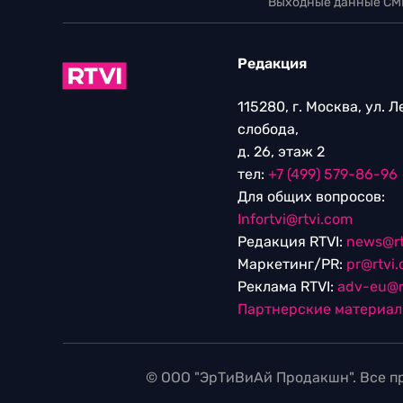
Выходные данные СМ
Редакция
115280, г. Москва, ул. 
слобода,
д. 26, этаж 2
тел:
+7 (499) 579-86-96
Для общих вопросов:
Infortvi@rtvi.com
Редакция RTVI:
news@rt
Маркетинг/PR:
pr@rtvi
Реклама RTVI:
adv-eu@r
Партнерские материа
© ООО "ЭрТиВиАй Продакшн". Все пр