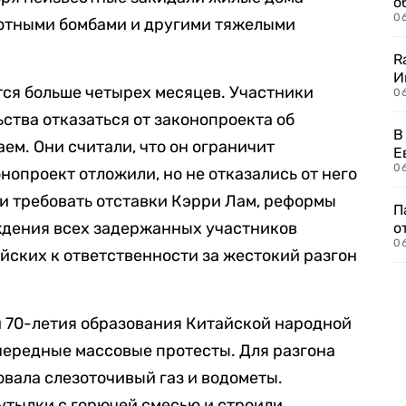
о
06
отными бомбами и другими тяжелыми
R
И
ся больше четырех месяцев. Участники
0
ства отказаться от законопроекта об
В
ем. Они считали, что он ограничит
Е
06
нопроект отложили, но не отказались от него
и требовать отставки Кэрри Лам, реформы
П
ждения всех задержанных участников
о
06
йских к ответственности за жестокий разгон
й 70-летия образования Китайской народной
ередные массовые протесты. Для разгона
вала слезоточивый газ и водометы.
утылки с горючей смесью и строили