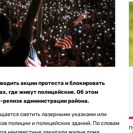
оводить акции протеста и блокировать
ах, где живут полицейские. Об этом
с-релизе администрации района.
ещается светить лазерными указками или
ов полиции и полицейских зданий. По словам
П
бря неизвестные закидали жилые дома