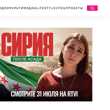
ИДЕО
МУЛЬТИМЕДИА
LIFESTYLE
СПЕЦПРОЕКТЫ