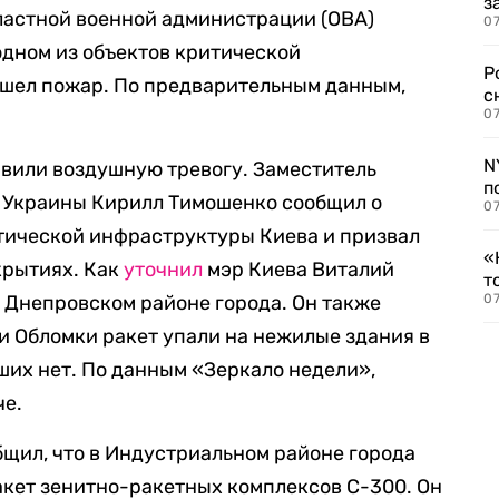
з
ластной военной администрации (ОВА)
07
 одном из объектов критической
Р
шел пожар. По предварительным данным,
с
07
N
явили воздушную тревогу. Заместитель
п
 Украины Кирилл Тимошенко сообщил о
07
тической инфраструктуры Киева и призвал
«
крытиях. Как
уточнил
мэр Киева Виталий
т
 Днепровском районе города. Он также
07
ли Обломки ракет упали на нежилые здания в
ших нет. По данным «Зеркало недели»,
че.
бщил, что в Индустриальном районе города
акет зенитно-ракетных комплексов С-300. Он