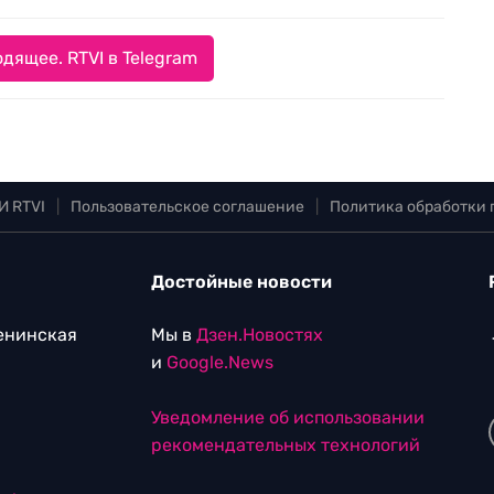
дящее. RTVI в Telegram
И RTVI
|
Пользовательское соглашение
|
Политика обработки
Достойные новости
Ленинская
Мы в
Дзен.Новостях
и
Google.News
Уведомление об использовании
рекомендательных технологий