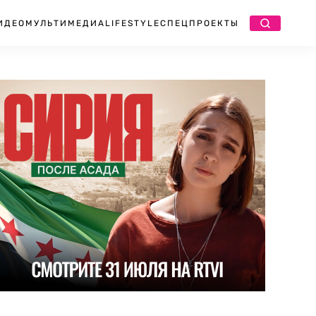
ИДЕО
МУЛЬТИМЕДИА
LIFESTYLE
СПЕЦПРОЕКТЫ