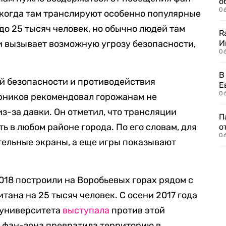
о
06
, когда там транслируют особенно популярные
до 25 тысяч человек, но обычно людей там
R
 и вызывает возможную угрозу безопасности,
И
0
В
й безопасности и противодействия
Е
06
рников рекомендовал горожанам не
з-за давки. Он отметил, что трансляции
П
 в любом районе города. По его словам, для
о
06
тельные экраны, а еще игры показывают
.
18 построили на Воробьевых горах рядом с
тана на 25 тысяч человек. С осени 2017 года
 университета
выступала
против этой
 фан-зона превратила территорию в