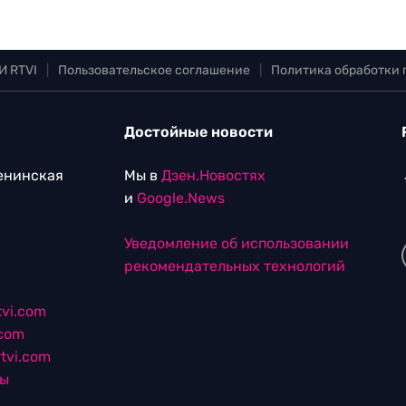
И RTVI
|
Пользовательское соглашение
|
Политика обработки
Достойные новости
Ленинская
Мы в
Дзен.Новостях
и
Google.News
Уведомление об использовании
рекомендательных технологий
vi.com
.com
tvi.com
лы