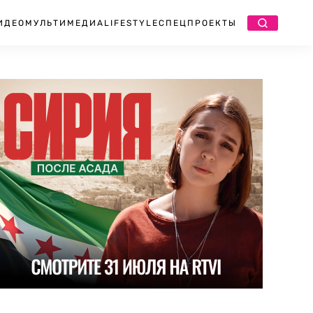
ИДЕО
МУЛЬТИМЕДИА
LIFESTYLE
СПЕЦПРОЕКТЫ