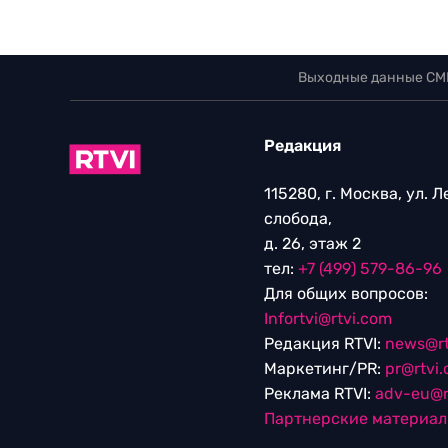
Выходные данные СМ
Редакция
115280, г. Москва, ул. 
слобода,
д. 26, этаж 2
тел:
+7 (499) 579-86-96
Для общих вопросов:
Infortvi@rtvi.com
Редакция RTVI:
news@rt
Маркетинг/PR:
pr@rtvi
Реклама RTVI:
adv-eu@r
Партнерские материа