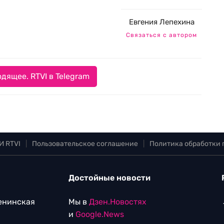
Евгения Лепехина
Связаться с автором
дящее. RTVI в Telegram
И RTVI
|
Пользовательское соглашение
|
Политика обработки
Достойные новости
Ленинская
Мы в
Дзен.Новостях
и
Google.News