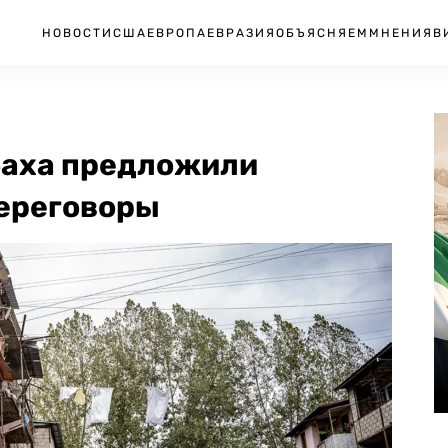
НОВОСТИ
США
ЕВРОПА
ЕВРАЗИЯ
ОБЪЯСНЯЕМ
МНЕНИЯ
В
баха предложили
ереговоры