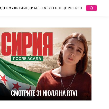
ИДЕО
МУЛЬТИМЕДИА
LIFESTYLE
СПЕЦПРОЕКТЫ