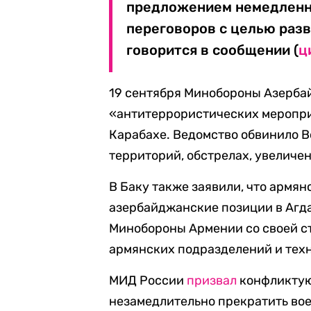
предложением немедленно 
переговоров с целью раз
говорится в сообщении (
ц
19 сентября Минобороны Азерб
«антитеррористических меропри
Карабахе. Ведомство обвинило 
территорий, обстрелах, увеличе
В Баку также заявили, что армя
азербайджанские позиции в Агд
Минобороны Армении со своей 
армянских подразделений и тех
МИД России
призвал
конфликтую
незамедлительно прекратить вое