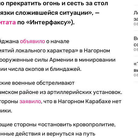
прекратить огонь и сесть за стол
вязки сложившейся ситуации», —
Л
з
итата
по «Интерфаксу»).
0
В
айджана
объявило
о начале
с
ятий локального характера» в Нагорном
0
Вооруженные силы Армении в минировании
«
нии числа окопов и блиндажей.
в
0
нские военные обстреливают
амском районе из артиллерийских установок.
стороны
заявило
, что в Нагорном Карабахе нет
ники.
щие стороны «остановить кровопролитие,
нные действия и вернуться на путь