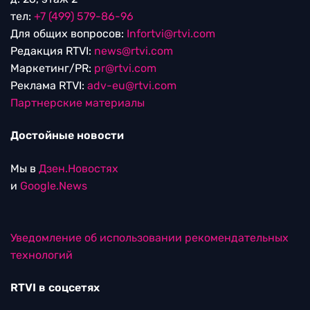
тел:
+7 (499) 579-86-96
Для общих вопросов:
Infortvi@rtvi.com
Редакция RTVI:
news@rtvi.com
Маркетинг/PR:
pr@rtvi.com
Реклама RTVI:
adv-eu@rtvi.com
Партнерские материалы
Достойные новости
Мы в
Дзен.Новостях
и
Google.News
Уведомление об использовании рекомендательных
технологий
RTVI в соцсетях