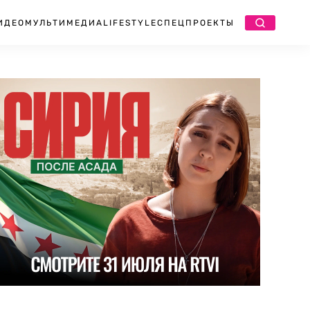
ИДЕО
МУЛЬТИМЕДИА
LIFESTYLE
СПЕЦПРОЕКТЫ