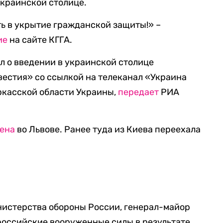
украинской столице.
ь в укрытие гражданской защиты!» –
ие
на сайте КГГА.
л о введении в украинской столице
естия» со ссылкой на телеканал «Украина
еркасской области Украины,
передает
РИА
лена
во Львове. Ранее туда из Киева переехала
истерства обороны России, генерал-майор
 российские вооруженные силы в результате