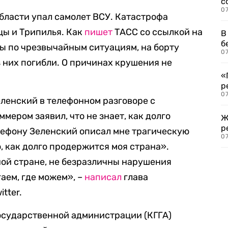
с
07
бласти упал самолет ВСУ. Катастрофа
ы и Трипилья. Как
пишет
ТАСС со ссылкой на
В
б
ы по чрезвычайным ситуациям, на борту
07
з них погибли. О причинах крушения не
«
р
07
ленский в телефонном разговоре с
ером заявил, что не знает, как долго
Ж
р
лефону Зеленский описал мне трагическую
07
, как долго продержится моя страна».
ьной стране, не безразличны нарушения
аем, где можем», –
написал
глава
tter.
осударственной администрации (КГГА)