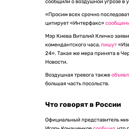
сообщили о воздушной угрозе в 
«Просим всех срочно последоват
цитирует «Интерфакс»
сообщен
Мэр Киева Виталий Кличко заяви
комендантского часа,
пишут
«Изв
24». Такая же мера принята в Ч
Новости.
Воздушная тревога также
объяв
большая часть посольств.
Что говорят в России
Официальный представитель мин
Игорь Конашенков
сообщил
, что