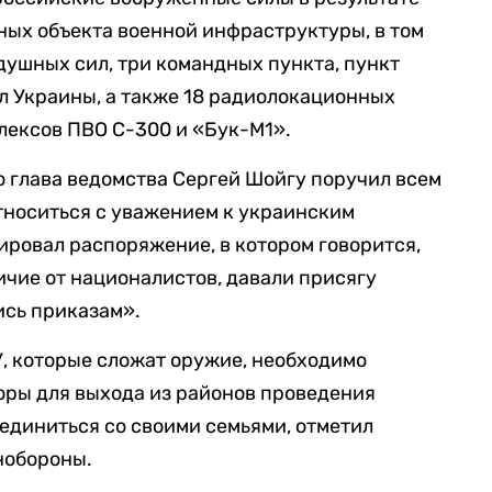
мных объекта военной инфраструктуры, в том
душных сил, три командных пункта, пункт
л Украины, а также 18 радиолокационных
лексов ПВО С-300 и «Бук-М1».
то глава ведомства Сергей Шойгу поручил всем
тноситься с уважением к украинским
ировал распоряжение, в котором говорится,
ичие от националистов, давали присягу
ись приказам».
У, которые сложат оружие, необходимо
оры для выхода из районов проведения
оединиться со своими семьями, отметил
нобороны.