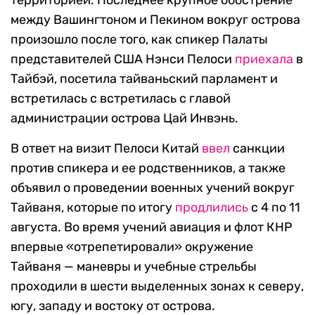
территорией. Последнее крупное обострение
между Вашингтоном и Пекином вокруг острова
произошло после того, как спикер Палаты
представителей США Нэнси Пелоси
приехала
в
Тайбэй, посетила тайваньский парламент и
встретилась с встретилась с главой
администрации острова Цай Инвэнь.
В ответ на визит Пелоси Китай
ввел
санкции
против спикера и ее родственников, а также
объявил о проведении военных учений вокруг
Тайваня, которые по итогу
продлились
с 4 по 11
августа. Во время учений авиация и флот КНР
впервые «отрепетировали» окружение
Тайваня — маневры и учебные стрельбы
проходили в шести выделенных зонах к северу,
югу, западу и востоку от острова.