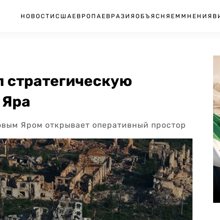
НОВОСТИ
США
ЕВРОПА
ЕВРАЗИЯ
ОБЪЯСНЯЕМ
МНЕНИЯ
В
л стратегическую
 Яра
овым Яром открывает оперативный простор