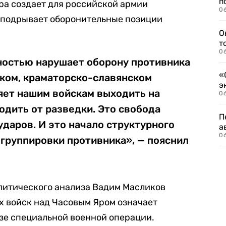
п
Яра создает для российской армии
06
 подрывает оборонительные позиции
О
т
06
ностью нарушает оборону противника
«
ком, краматорско-славянском
э
яет нашим войскам выходить на
06
одить от разведки. Это свобода
П
ударов. И это начало структурного
а
06
группировки противника», — пояснил
литического анализа Вадим Масликов
их войск над Часовым Яром означает
е специальной военной операции.