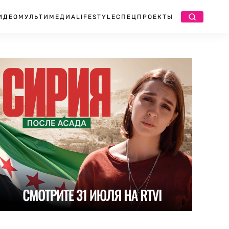
ИДЕО
МУЛЬТИМЕДИА
LIFESTYLE
СПЕЦПРОЕКТЫ