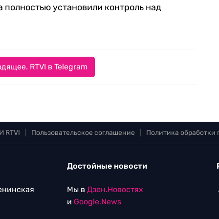
да полностью установили контроль над
дящее. RTVI в Telegram
И RTVI
|
Пользовательское соглашение
|
Политика обработки
Достойные новости
Ленинская
Мы в
Дзен.Новостях
и
Google.News