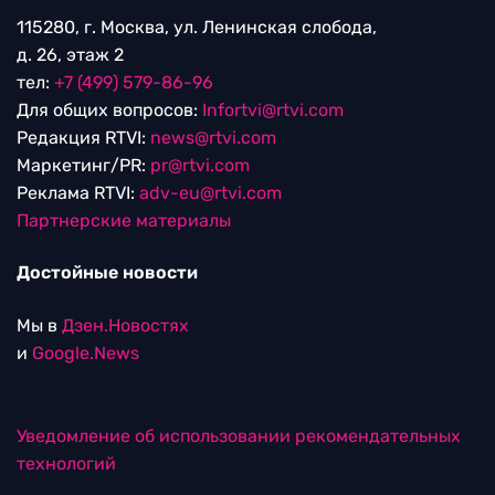
115280, г. Москва, ул. Ленинская слобода,
д. 26, этаж 2
тел:
+7 (499) 579-86-96
Для общих вопросов:
Infortvi@rtvi.com
Редакция RTVI:
news@rtvi.com
Маркетинг/PR:
pr@rtvi.com
Реклама RTVI:
adv-eu@rtvi.com
Партнерские материалы
Достойные новости
Мы в
Дзен.Новостях
и
Google.News
Уведомление об использовании рекомендательных
технологий