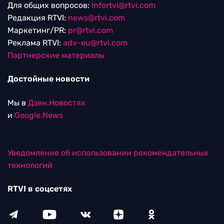
Для общих вопросов:
Infortvi@rtvi.com
Редакция RTVI:
news@rtvi.com
Маркетинг/PR:
pr@rtvi.com
Реклама RTVI:
adv-eu@rtvi.com
Партнерские материалы
Достойные новости
Мы в
Дзен.Новостях
и
Google.News
Уведомление об использовании рекомендательных
технологий
RTVI в соцсетях