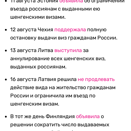
11 августа Эстония
объявила
об ограничении
въезда россиянам с выданными ею
шенгенскими визами.
12 августа Чехия
поддержала
полную
остановку выдачи виз гражданам России.
13 августа Литва
выступила
за
аннулирование всех шенгенских виз,
выданных россиянам.
16 августа Латвия решила
не продлевать
действие вида на жительство гражданам
России и ограничила им въезд по
шенгенским визам.
В тот же день Финляндия
объявила
о
решении сократить число выдаваемых