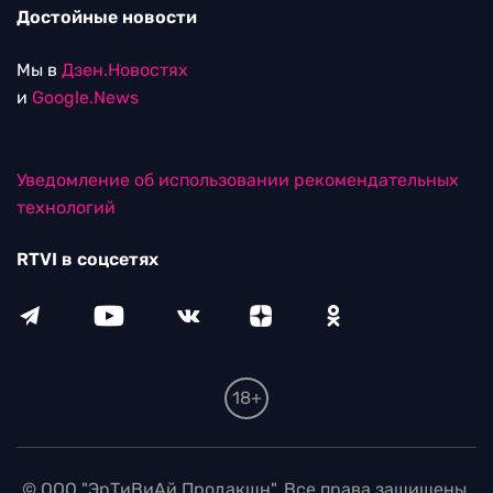
Достойные новости
Мы в
Дзен.Новостях
и
Google.News
Уведомление об использовании рекомендательных
технологий
RTVI в соцсетях
18+
© ООО "ЭрТиВиАй Продакшн". Все права защищены.