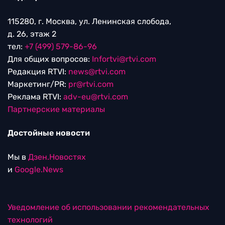
115280, г. Москва, ул. Ленинская слобода,
д. 26, этаж 2
тел:
+7 (499) 579-86-96
Для общих вопросов:
Infortvi@rtvi.com
Редакция RTVI:
news@rtvi.com
Маркетинг/PR:
pr@rtvi.com
Реклама RTVI:
adv-eu@rtvi.com
Партнерские материалы
Достойные новости
Мы в
Дзен.Новостях
и
Google.News
Уведомление об использовании рекомендательных
технологий