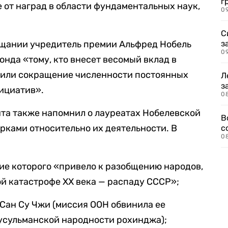
г
 от наград в области фундаментальных наук,
09
С
вещании учредитель премии Альфред Нобель
з
0
онда «тому, кто внесет весомый вклад в
 или сокращение численности постоянных
Л
з
ициатив».
0
та также напомнил о лауреатах Нобелевской
В
рками относительно их деятельности. В
с
0
ие которого «привело к разобщению народов,
й катастрофе ХХ века — распаду СССР»;
Сан Су Чжи (миссия ООН обвинила ее
мусульманской народности рохинджа);