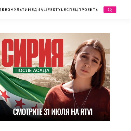
ИДЕО
МУЛЬТИМЕДИА
LIFESTYLE
СПЕЦПРОЕКТЫ