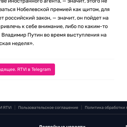
ве иностранного агента, — значит, этого не
ываться Нобелевской премией как щитом, для
ет российский закон, — значит, он пойдет на
привлечь к себе внимание, либо по каким-то
л
Владимир Путин во время выступления на
ская неделя».
дящее. RTVI в Telegram
И RTVI
|
Пользовательское соглашение
|
Политика обработки
Достойные новости