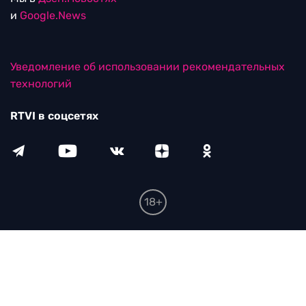
и
Google.News
Уведомление об использовании рекомендательных
технологий
RTVI в соцсетях
18+
© ООО "ЭрТиВиАй Продакшн". Все права защищены.
При цитировании материалов активная
гиперссылка на rtvi.com обязательна