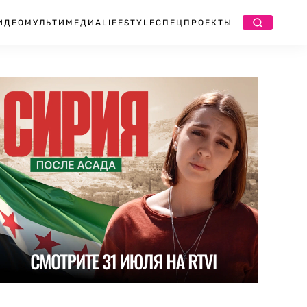
ИДЕО
МУЛЬТИМЕДИА
LIFESTYLE
СПЕЦПРОЕКТЫ