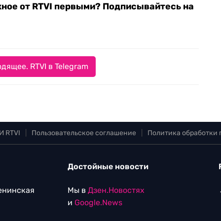
жное от RTVI первыми? Подписывайтесь на
дящее. RTVI в Telegram
И RTVI
|
Пользовательское соглашение
|
Политика обработки
Достойные новости
Ленинская
Мы в
Дзен.Новостях
и
Google.News