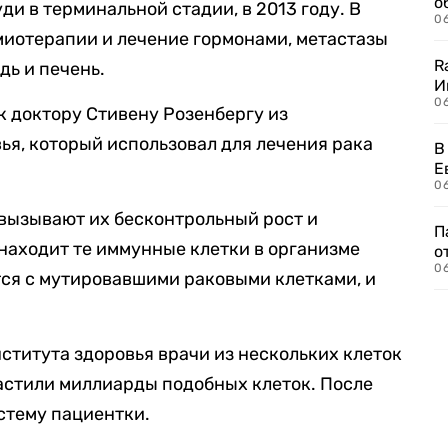
о
уди в терминальной стадии, в 2013 году. В
06
имиотерапии и лечение гормонами, метастазы
R
дь и печень.
И
0
к доктору Стивену Розенбергу из
ья, который использовал для лечения рака
В
Е
06
 вызывают их бесконтрольный рост и
П
 находит те иммунные клетки в организме
о
06
тся с мутировавшими раковыми клетками, и
ститута здоровья врачи из нескольких клеток
стили миллиарды подобных клеток. После
истему пациентки.