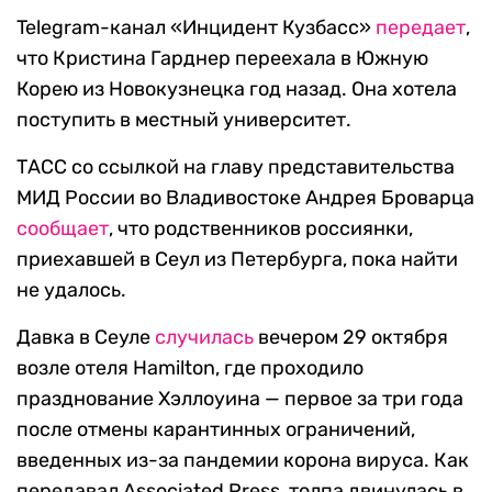
Telegram-канал «Инцидент Кузбасс»
передает
,
что Кристина Гарднер переехала в Южную
Корею из Новокузнецка год назад. Она хотела
поступить в местный университет.
ТАСС со ссылкой на главу представительства
МИД России во Владивостоке Андрея Броварца
сообщает
, что родственников россиянки,
приехавшей в Сеул из Петербурга, пока найти
не удалось.
Давка в Сеуле
случилась
вечером 29 октября
возле отеля Hamilton, где проходило
празднование Хэллоуина — первое за три года
после отмены карантинных ограничений,
введенных из-за пандемии корона вируса. Как
передавал Associated Press, толпа двинулась в