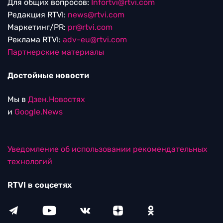
Для общих вопросов:
Infortvi@rtvi.com
Редакция RTVI:
news@rtvi.com
Маркетинг/PR:
pr@rtvi.com
Реклама RTVI:
adv-eu@rtvi.com
Партнерские материалы
Достойные новости
Мы в
Дзен.Новостях
и
Google.News
Уведомление об использовании рекомендательных
технологий
RTVI в соцсетях