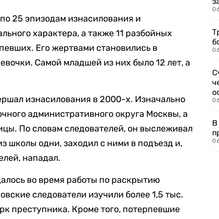
з
0
по 25 эпизодам изнасилования и
Т
льного характера, а также 11 разбойных
б
певших. Его жертвами становились в
0
вочки. Самой младшей из них было 12 лет, а
С
ч
о
вершал изнасилования в 2000-х. Изначально
0
очного административного округа Москвы, а
В
лицы. По словам следователей, он выслеживал
п
0
з школы одни, заходил с ними в подъезд и,
елей, нападал.
алось во время работы по раскрытию
овские следователи изучили более 1,5 тыс.
рк преступника. Кроме того, потерпевшие