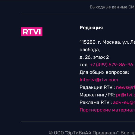
Выходные данные СМ
Редакция
115280, г. Москва, ул. 
слобода,
д. 26, этаж 2
тел:
+7 (499) 579-86-96
Для общих вопросов:
Infortvi@rtvi.com
Редакция RTVI:
news@rt
Маркетинг/PR:
pr@rtvi
Реклама RTVI:
adv-eu@r
Партнерские материа
© ООО "ЭрТиВиАй Продакшн". Все пр