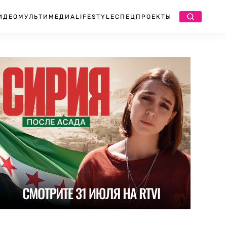
ИДЕО
МУЛЬТИМЕДИА
LIFESTYLE
СПЕЦПРОЕКТЫ