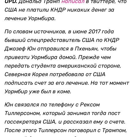
UPD.
Дональд Трамп
написал
в твиттере, что
США не платили КНДР никаких денег за
лечение Уормбира.
По словам источников, в июне 2017 года
бывший спецпредставитель США по КНДР
Джозеф Юн отправился в Пхеньян, чтобы
привезти Уормбира домой. Прежде чем
передать студента американской стороне,
Северная Корея потребовала от США
подписать счет за его лечение. На тот момент
Уормбир уже был в коме.
Юн связался по телефону с Рексом
Тиллерсоном, который занимал тогда пост
госсекретаря США, и рассказал ему о счете.
После этого Тиллерсон поговорил с Трампом,