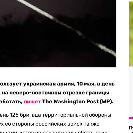
ользует украинская армия, 10 мая, в день
 на северо-восточном отрезке границы
аботать,
пишет
The Washington Post (WP).
день 125 бригада территориальной обороны
х со стороны российских войск также
П
никами, которые разведывали обстановку