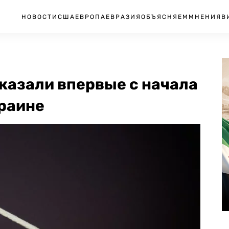
НОВОСТИ
США
ЕВРОПА
ЕВРАЗИЯ
ОБЪЯСНЯЕМ
МНЕНИЯ
В
тказали впервые с начала
краине