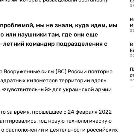
о
06
R
проблемой, мы не знали, куда идем, мы
И
0
о или наушники там, где они еще
3-летний командир подразделения с
В
Е
06
П
го Вооруженные силы (ВС) России повторно
о
вадратных километров территории вдоль
06
в «чувствительный» для украинской армии
то за время, прошедшее с 24 февраля 2022
адаптировались под новую технологическую
 о расположении и деятельности российских