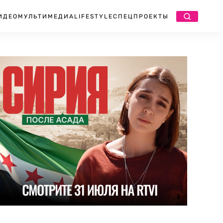
ИДЕО
МУЛЬТИМЕДИА
LIFESTYLE
СПЕЦПРОЕКТЫ