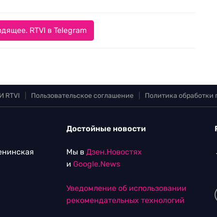
дящее. RTVI в Telegram
И RTVI
|
Пользовательское соглашение
|
Политика обработки
Достойные новости
Ленинская
Мы в
Дзен.Новостях
и
Google.News
Уведомление об использовании
рекомендательных технологий