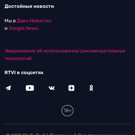
Достойные новости
Мы в
Дзен.Новостях
и
Google.News
Уведомление об использовании рекомендательных
технологий
RTVI в соцсетях
18+