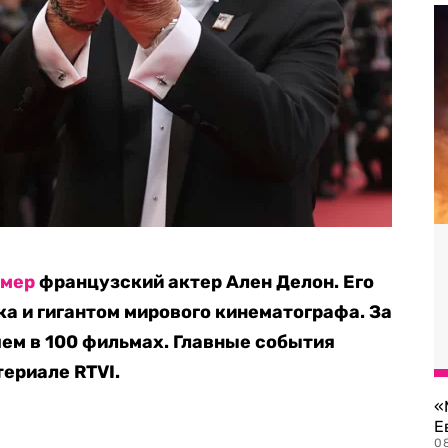
умер
французский актер Ален Делон. Его
а и гигантом мирового кинематографа. За
ем в 100 фильмах. Г
лавные события
териале RTVI.
«
Е
0