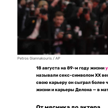
Petros Giannakouris / AP
18 августа на 89-м году жизни
называли секс-символом XX век
свою карьеру он сыграл более ч
жизни и карьеры Делона
— в ма
От мясника до актера