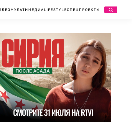
ИДЕО
МУЛЬТИМЕДИА
LIFESTYLE
СПЕЦПРОЕКТЫ