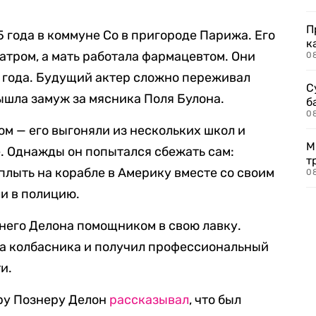
П
 года в коммуне Со в пригороде Парижа. Его
к
атром, а мать работала фармацевтом. Они
0
и года. Будущий актер сложно переживал
С
ышла замуж за мясника Поля Булона.
б
0
ом — его выгоняли из нескольких школ и
М
. Однажды он попытался сбежать сам:
т
плыть на корабле в Америку вместе со своим
0
ли в полицию.
тнего Делона помощником в свою лавку.
на колбасника и получил профессиональный
и.
ру Познеру Делон
рассказывал
, что был