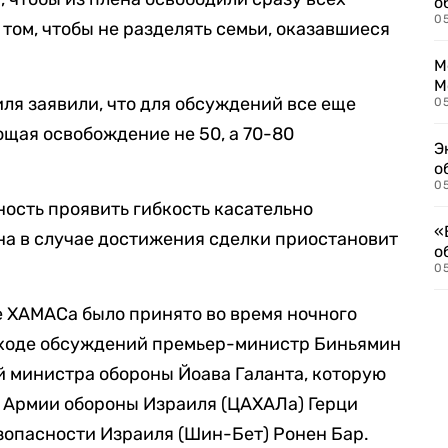
о
0
 том, чтобы не разделять семьи, оказавшиеся
М
М
иля заявили, что для обсуждений все еще
05
щая освобождение не 50, а 70-80
Э
о
05
ность проявить гибкость касательно
«
ана в случае достижения сделки приостановит
о
05
 ХАМАСа было принято во время ночного
В ходе обсуждений премьер-министр Биньямин
й министра обороны Йоава Галанта, которую
 Армии обороны Израиля (ЦАХАЛа) Герци
зопасности Израиля (Шин-Бет) Ронен Бар.