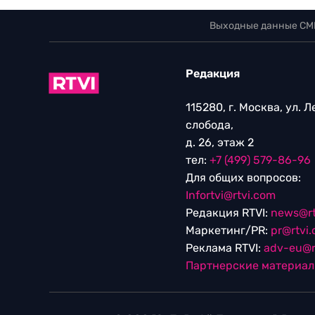
Выходные данные СМ
Редакция
115280, г. Москва, ул. 
слобода,
д. 26, этаж 2
тел:
+7 (499) 579-86-96
Для общих вопросов:
Infortvi@rtvi.com
Редакция RTVI:
news@rt
Маркетинг/PR:
pr@rtvi
Реклама RTVI:
adv-eu@r
Партнерские материа