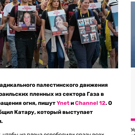
радикального палестинского движения
аильских пленных из сектора Газа в
ращения огня, пишут
Ynet
и
Channel 12
. О
бщил Катару, который выступает
.
У
, чтобы из плена освободили сразу всех