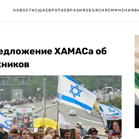
НОВОСТИ
США
ЕВРОПА
ЕВРАЗИЯ
ОБЪЯСНЯЕМ
МНЕНИЯ
В
предложение ХАМАСа об
жников