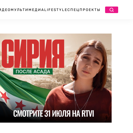
ИДЕО
МУЛЬТИМЕДИА
LIFESTYLE
СПЕЦПРОЕКТЫ